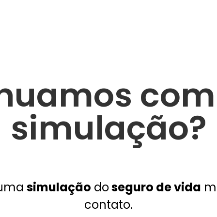
inuamos com 
simulação?
s uma
simulação
do
seguro de vida
ma
contato.